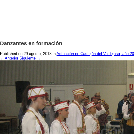
INICIO
¿QUIÉNES SOMOS?
FO
Danzantes en formación
Published on
29 agosto, 2013
in
Actuación en Castejón del Valdejasa, año 2
←
Anterior
Siguiente
→