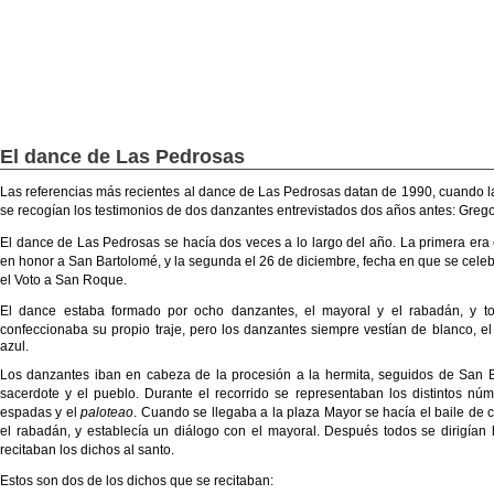
INICIO
¿QUIÉNES SOMOS?
FO
El dance de Las Pedrosas
Las referencias más recientes al dance de Las Pedrosas datan de 1990, cuando l
se recogían los testimonios de dos danzantes entrevistados dos años antes: Gregor
El dance de Las Pedrosas se hacía dos veces a lo largo del año. La primera era e
en honor a San Bartolomé, y la segunda el 26 de diciembre, fecha en que se cele
el Voto a San Roque.
El dance estaba formado por ocho danzantes, el mayoral y el rabadán, y 
confeccionaba su propio traje, pero los danzantes siempre vestían de blanco, e
azul.
Los danzantes iban en cabeza de la procesión a la hermita, seguidos de San Ba
sacerdote y el pueblo. Durante el recorrido se representaban los distintos nú
espadas y el
paloteao
. Cuando se llegaba a la plaza Mayor se hacía el baile de c
el rabadán, y establecía un diálogo con el mayoral. Después todos se dirigían h
recitaban los dichos al santo.
Estos son dos de los dichos que se recitaban: