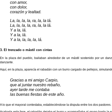
con amor,
con dolor,
corazón y lealtad.
La, la, la, la, ra, la, la lá.
La, la, la, la, ra, la, la lá.
Y a la, lá.
Y a la, lá.
Y a la, la, la, la, lá.
3. El trenzado o mástil con cintas
En la plaza del pueblo, bailaban alrededor de un mástil sostenido por un danz
danzante.
Aquí, en la plaza, aparecía el rabadán con un burro cargado de pellejos, simuland
Gracias a mi amigo Carpio,
que al juntar nuestro rebaño,
ayer tarde me contaba
las buenas fiestas de este año.
A lo que el mayoral contestaba, estableciéndose la disputa entre los dos pastores.
Acabada esta fase, el rabadán dejaba el burro y acompañaba al grupo hasta la pla